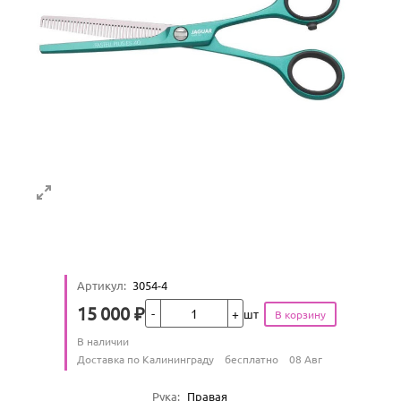
Артикул
:
3054-4
Кол-во
15 000
₽
шт
Цена
Количество
В наличии
:
Условия доставки
Доставка по Калининграду
бесплатно
08 Авг
Характеристики
Рука
:
Правая