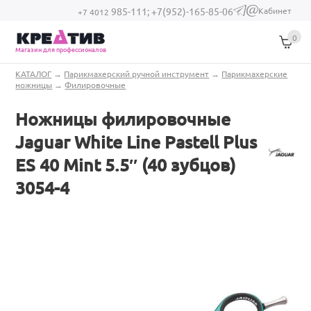
Перейти к основному содержанию
Кабинет
985-111;
+7(952)-165-85-06
(link sends e-
+7 4012
mail)
0
Магазин для профессионалов
Вы здесь
КАТАЛОГ
→
Парикмахерский ручной инструмент
→
Парикмахерские
ножницы
→
Филировочные
Ножницы филировочные
Jaguar White Line Pastell Plus
ES 40 Mint 5.5″ (40 зубцов)
3054-4