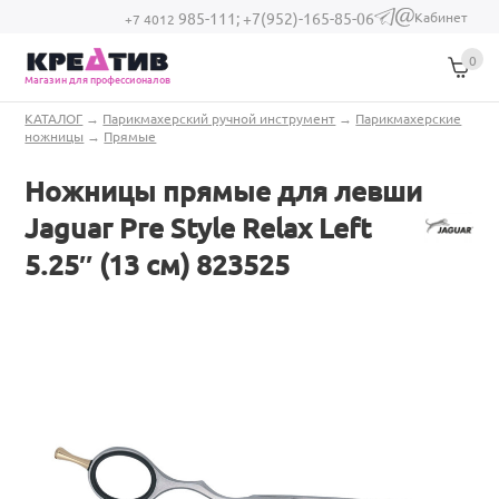
Перейти к основному содержанию
Кабинет
985-111;
+7(952)-165-85-06
(link sends e-
+7 4012
mail)
0
Магазин для профессионалов
Вы здесь
КАТАЛОГ
→
Парикмахерский ручной инструмент
→
Парикмахерские
ножницы
→
Прямые
Ножницы прямые для левши
Jaguar Pre Style Relax Left
5.25″ (13 см) 823525