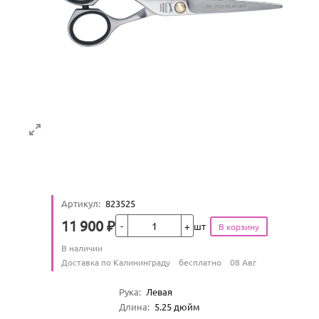
Артикул
:
823525
Кол-во
11 900
₽
шт
Цена
Количество
В наличии
:
Условия доставки
Доставка по Калининграду
бесплатно
08 Авг
Характеристики
Рука
:
Левая
Длина
:
5.25
дюйм