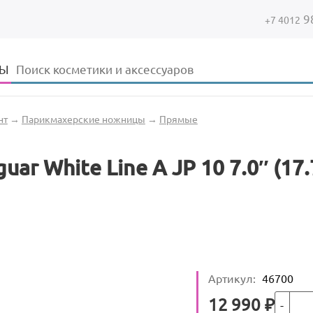
9
+7 4012
Форма поиска
Поиск
ДЫ
нт
→
Парикмахерские ножницы
→
Прямые
r White Line A JP 10 7.0″ (17.
Артикул
:
46700
Кол-во
Цена
12 990
₽