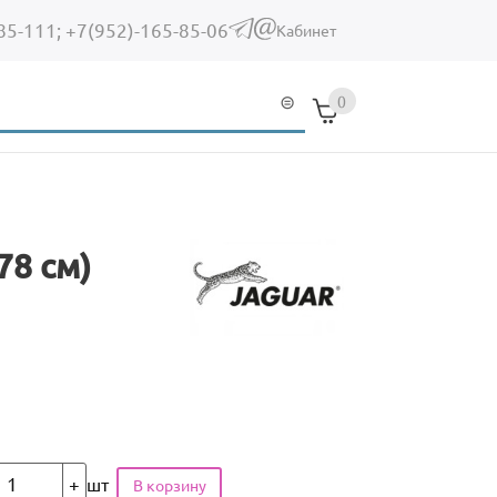
85-111;
+7(952)-165-85-06
(link sends e-mail)
Кабинет
0
78 см)
шт