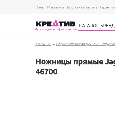
Перейти к основному содержанию
О нас
Магазины
Доставка и оплата
Гарантии
КАТАЛОГ
БРЕН
Магазин для профессионалов
Электрические инструменты для укладки и стрижки волос
Парикмахерские принадлежности
Парикмахерский ручной инструмент
Маникюрный / педикюрный инструмент
Оборудование для маникюра и педикюра
Вы здесь
КАТАЛОГ
→
Парикмахерский ручной инструме
Ножницы прямые Jagua
46700