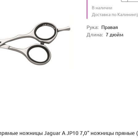
Количество
В наличии
:
Условия доставки
Доставка по Калининг
Характеристики
Рука
:
Правая
Длина
:
7
дюйм
ямые ножницы Jaguar A JP10 7,0" ножницы прямые (а