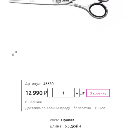
Артикул
:
46650
Кол-во
12 990
₽
шт
Цена
Количество
В наличии
:
Условия доставки
Доставка по Калининграду
бесплатно
10 Авг
Характеристики
Рука
:
Правая
Длина
:
6.5
дюйм