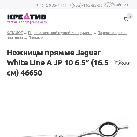
Перейти к основному содержанию
Кабинет
985-111;
+7(952)-165-85-06
(link sends e-
+7 4012
mail)
0
Магазин для профессионалов
Вы здесь
КАТАЛОГ
→
Парикмахерский ручной инструмент
→
Парикмахерские
ножницы
→
Прямые
Ножницы прямые Jaguar
White Line A JP 10 6.5″ (16.5
см) 46650