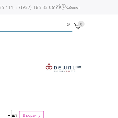
85-111;
+7(952)-165-85-06
(link sends e-mail)
Кабинет
0
шт