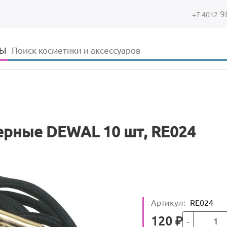
9
+7 4012
Форма поиска
Поиск
ДЫ
ерные DEWAL 10 шт, RE024
Артикул
:
RE024
Кол-во
Цена
120
₽