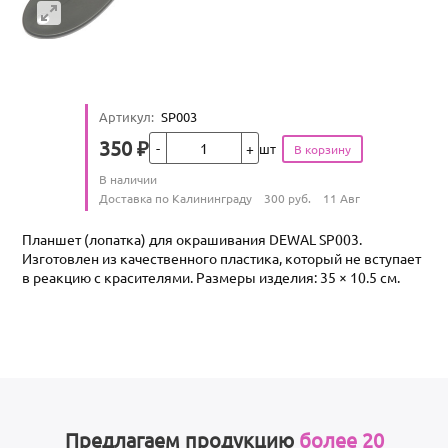
Артикул
:
SP003
Кол-во
350
₽
шт
Цена
Количество
В наличии
:
Условия доставки
Доставка по Калининграду
300
руб.
11 Авг
Планшет (лопатка) для окрашивания DEWAL SP003.
Изготовлен из качественного пластика, который не вступает
в реакцию с красителями. Размеры изделия: 35 × 10.5 см.
Предлагаем продукцию
более 20