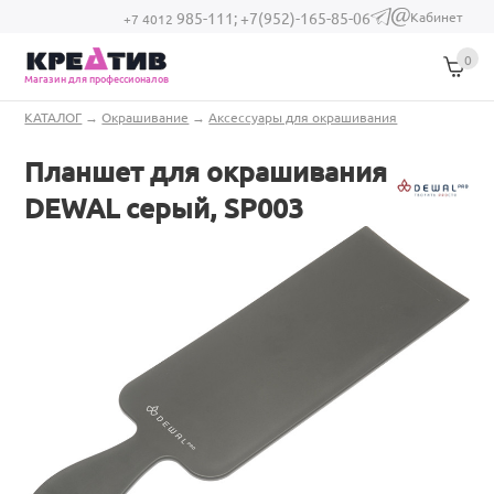
Перейти к основному содержанию
Кабинет
985-111;
+7(952)-165-85-06
(link sends e-
+7 4012
mail)
0
Магазин для профессионалов
Вы здесь
КАТАЛОГ
→
Окрашивание
→
Аксессуары для окрашивания
Планшет для окрашивания
DEWAL серый, SP003