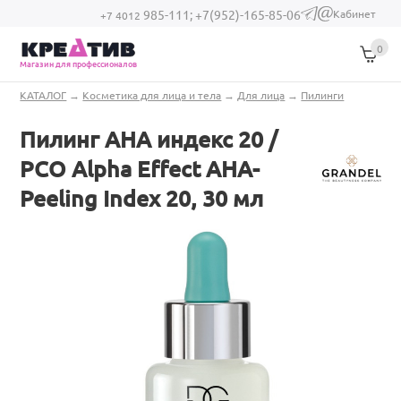
Перейти к основному содержанию
Кабинет
985-111;
+7(952)-165-85-06
(link sends e-
+7 4012
mail)
0
Магазин для профессионалов
Вы здесь
КАТАЛОГ
→
Косметика для лица и тела
→
Для лица
→
Пилинги
Пилинг АНА индекс 20 /
PCO Alpha Effect AHA-
Peeling Index 20, 30 мл