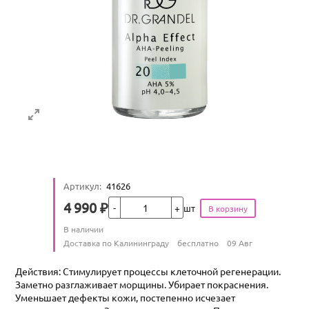
Артикул
:
41626
Кол-во
4 990
₽
шт
Цена
Количество
В наличии
:
Условия доставки
Доставка по Калининграду
бесплатно
09 Авг
Действия: Стимулирует процессы клеточной регенерации.
Заметно разглаживает морщины. Убирает покраснения.
Уменьшает дефекты кожи, постепенно исчезает