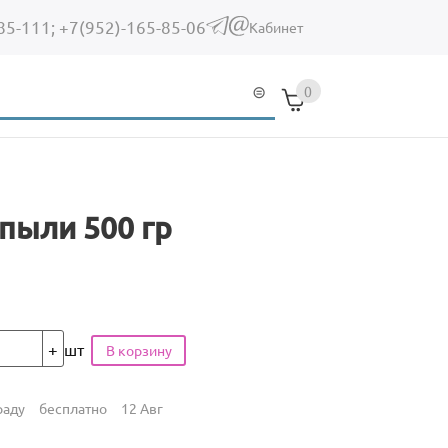
85-111;
+7(952)-165-85-06
(link sends e-mail)
Кабинет
0
 пыли 500 гр
шт
раду
бесплатно
12 Авг