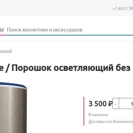
9
+7 4012
Форма поиска
Поиск
ДЫ
яющий
ree / Порошок осветляющий без
Кол-во
Цена
3 500
₽
Количество
В наличии
:
Условия доставки
Доставка по Калининг