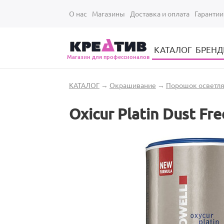
Перейти к основному содержанию
О нас
Магазины
Доставка и оплата
Гарантии
КАТАЛОГ
БРЕН
Магазин для профессионалов
Электрические инструменты для укладки и стрижки волос
Парикмахерские принадлежности
Парикмахерский ручной инструмент
Маникюрный / педикюрный инструмент
Оборудование для маникюра и педикюра
Вы здесь
КАТАЛОГ
→
Окрашивание
→
Порошок осветл
Oxicur Platin Dust F