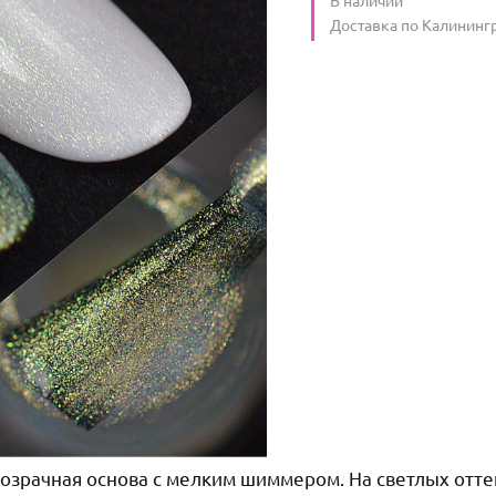
Условия доставки
Доставка по Калининг
розрачная основа с мелким шиммером. На светлых отт