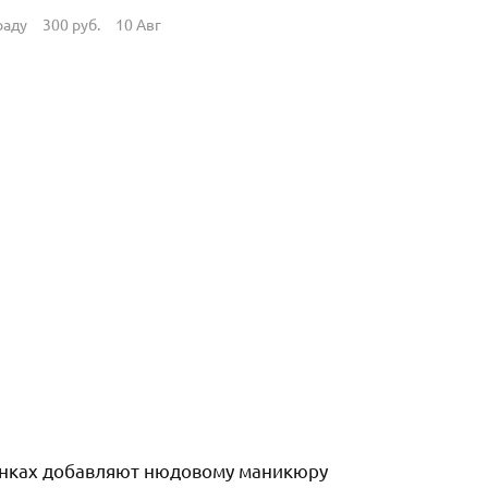
раду
300
руб.
10 Авг
енках добавляют нюдовому маникюру