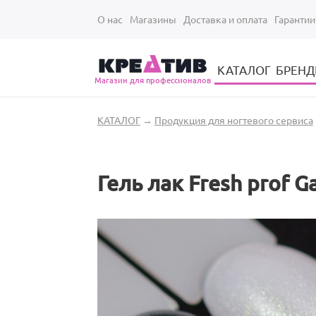
Перейти к основному содержанию
О нас
Магазины
Доставка и оплата
Гарантии
КАТАЛОГ
БРЕН
Магазин для профессионалов
Электрические инструменты для укладки и стрижки волос
Парикмахерские принадлежности
Парикмахерский ручной инструмент
Маникюрный / педикюрный инструмент
Оборудование для маникюра и педикюра
Вы здесь
КАТАЛОГ
→
Продукция для ногтевого сервиса
Гель лак Fresh prof G