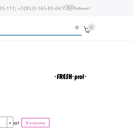
85-111;
+7(952)-165-85-06
(link sends e-mail)
Кабинет
0
шт