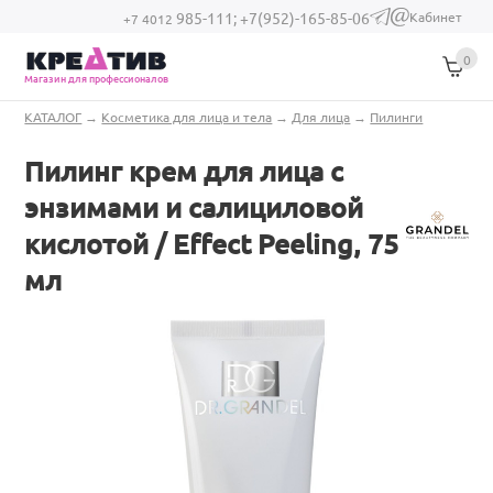
Перейти к основному содержанию
Кабинет
985-111;
+7(952)-165-85-06
(link sends e-
+7 4012
mail)
0
Магазин для профессионалов
Вы здесь
КАТАЛОГ
→
Косметика для лица и тела
→
Для лица
→
Пилинги
Пилинг крем для лица с
энзимами и салициловой
кислотой / Effect Peeling, 75
мл