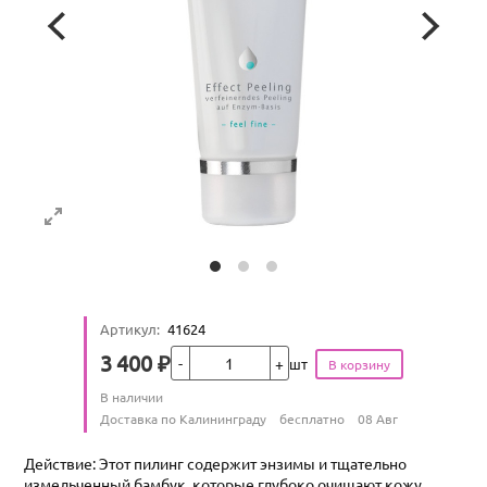
Артикул
:
41624
Кол-во
3 400
₽
шт
Цена
Количество
В наличии
:
Условия доставки
Доставка по Калининграду
бесплатно
08 Авг
Действие: Этот пилинг содержит энзимы и тщательно
измельченный бамбук, которые глубоко очищают кожу,