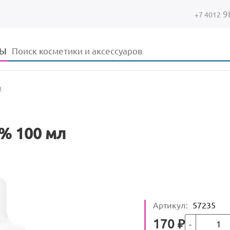
9
+7 4012
Форма поиска
Поиск
ДЫ
ы
% 100 мл
Артикул
:
57235
Кол-во
Цена
170
₽