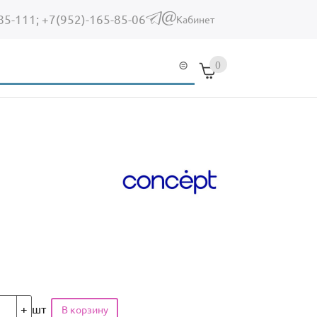
85-111;
+7(952)-165-85-06
(link sends e-mail)
Кабинет
0
шт