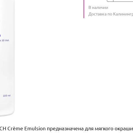
Количество
В наличии
:
Условия доставки
Доставка по Калининг
 Crème Emulsion предназначена для мягкого окрашив