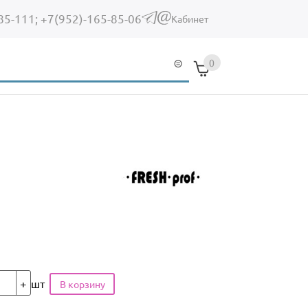
85-111;
+7(952)-165-85-06
(link sends e-mail)
Кабинет
0
шт