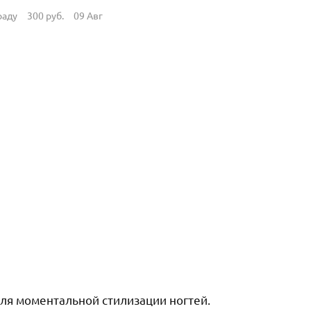
раду
300
руб.
09 Авг
 для моментальной стилизации ногтей.