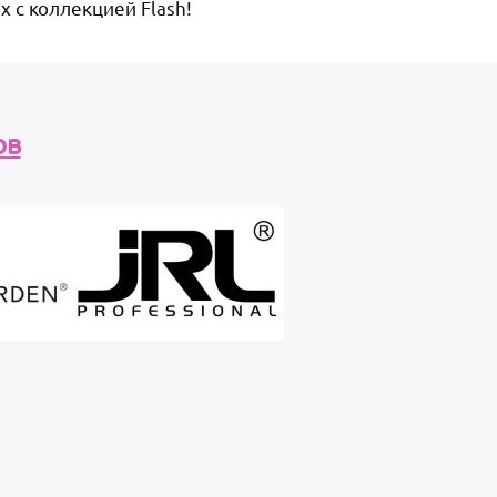
х с коллекцией Flash!
ов