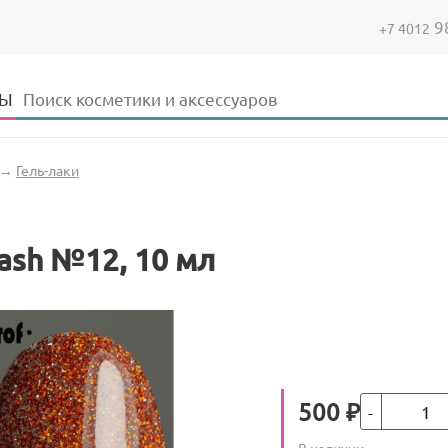
9
+7 4012
Форма поиска
Поиск
ДЫ
→
Гель-лаки
lash №12, 10 мл
Кол-во
Цена
500
₽
Количество
В наличии
: