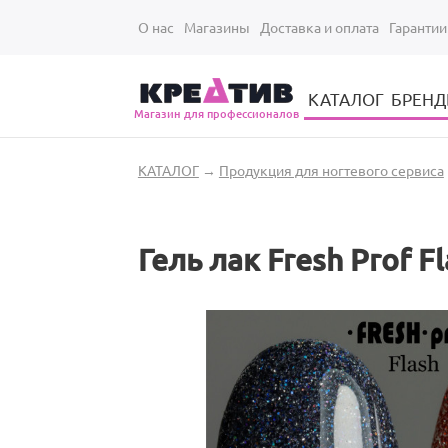
Перейти к основному содержанию
О нас
Магазины
Доставка и оплата
Гарантии
КАТАЛОГ
БРЕН
Магазин для профессионалов
Электрические инструменты для укладки и стрижки волос
Парикмахерские принадлежности
Парикмахерский ручной инструмент
Маникюрный / педикюрный инструмент
Оборудование для маникюра и педикюра
Вы здесь
КАТАЛОГ
→
Продукция для ногтевого сервиса
Гель лак Fresh Prof F