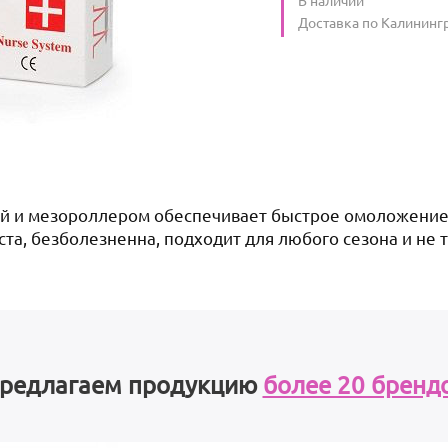
Условия доставки
Доставка по Калининг
ой и мезороллером обеспечивает быстрое омоложение
ста, безболезненна, подходит для любого сезона и не
редлагаем продукцию
более 20 бренд