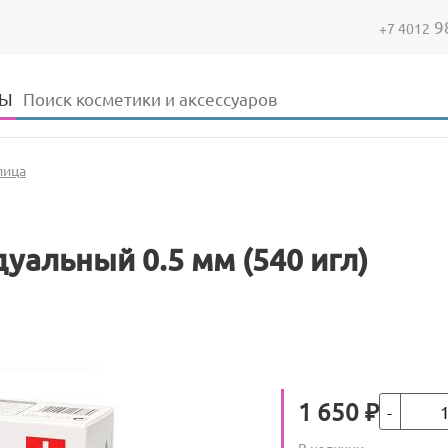
9
+7 4012
Форма поиска
Поиск
ДЫ
лица
альный 0.5 мм (540 игл)
Кол-во
Цена
1 650
₽
Количество
В наличии
: