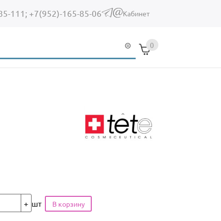
85-111;
+7(952)-165-85-06
(link sends e-mail)
Кабинет
0
шт