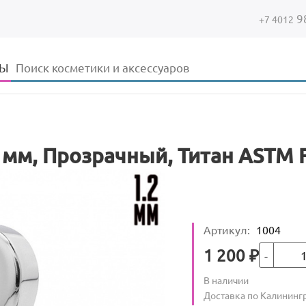
9
+7 4012
Форма поиска
Поиск
ДЫ
.2 мм, Прозрачный, Титан ASTM 
Артикул
:
1004
Кол-во
Цена
1 200
₽
Количество
В наличии
:
Условия доставки
Доставка по Калининг