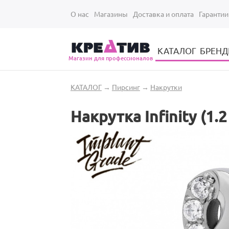
Перейти к основному содержанию
О нас
Магазины
Доставка и оплата
Гарантии
КАТАЛОГ
БРЕН
Магазин для профессионалов
Электрические инструменты для укладки и стрижки волос
Парикмахерские принадлежности
Парикмахерский ручной инструмент
Маникюрный / педикюрный инструмент
Оборудование для маникюра и педикюра
Вы здесь
КАТАЛОГ
→
Пирсинг
→
Накрутки
Накрутка Infinity (1