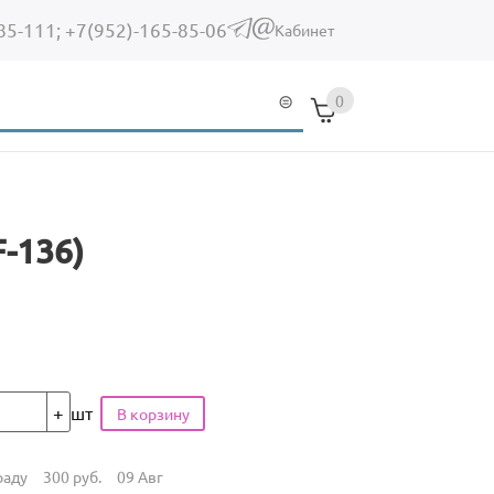
85-111;
+7(952)-165-85-06
(link sends e-mail)
Кабинет
0
F-136)
шт
раду
300
руб.
09 Авг