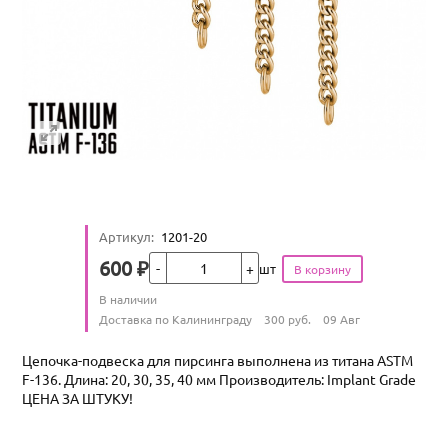
Артикул
:
1201-20
Кол-во
600
₽
шт
Цена
Количество
В наличии
:
Условия доставки
Доставка по Калининграду
300
руб.
09 Авг
Цепочка-подвеска для пирсинга выполнена из титана ASTM
F-136. Длина: 20, 30, 35, 40 мм Производитель: Implant Grade
ЦЕНА ЗА ШТУКУ!