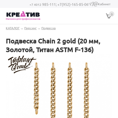
Перейти к основному содержанию
Кабинет
985-111;
+7(952)-165-85-06
(link sends e-
+7 4012
mail)
0
Магазин для профессионалов
Вы здесь
КАТАЛОГ
→
Пирсинг
→
Подвеска
Подвеска Chain 2 gold (20 мм,
Золотой, Титан ASTM F-136)