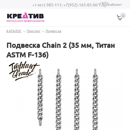
Перейти к основному содержанию
Кабинет
985-111;
+7(952)-165-85-06
(link sends e-
+7 4012
mail)
0
Магазин для профессионалов
Вы здесь
КАТАЛОГ
→
Пирсинг
→
Подвеска
Подвеска Chain 2 (35 мм, Титан
ASTM F-136)