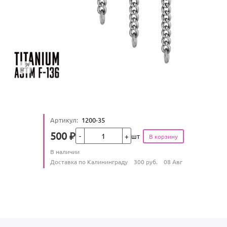
Артикул
:
1200-35
Кол-во
500
₽
шт
Цена
Количество
В наличии
:
Условия доставки
Доставка по Калининграду
300
руб.
08 Авг