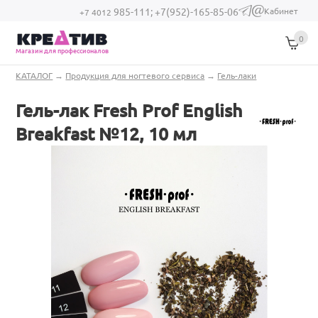
Перейти к основному содержанию
Кабинет
985-111;
+7(952)-165-85-06
(link sends e-
+7 4012
mail)
0
Магазин для профессионалов
Вы здесь
КАТАЛОГ
→
Продукция для ногтевого сервиса
→
Гель-лаки
Гель-лак Fresh Prof English
Breakfast №12, 10 мл