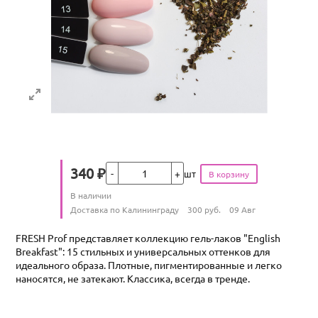
Кол-во
340
₽
шт
Цена
Количество
В наличии
:
Условия доставки
Доставка по Калининграду
300
руб.
09 Авг
FRESH Prof представляет коллекцию гель-лаков "English
Breakfast": 15 стильных и универсальных оттенков для
идеального образа. Плотные, пигментированные и легко
наносятся, не затекают. Классика, всегда в тренде.