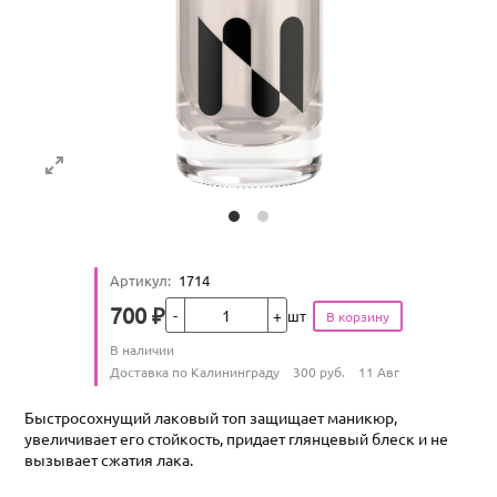
Артикул
:
1714
Кол-во
700
₽
шт
Цена
Количество
В наличии
:
Условия доставки
Доставка по Калининграду
300
руб.
11 Авг
Быстросохнущий лаковый топ защищает маникюр,
увеличивает его стойкость, придает глянцевый блеск и не
вызывает сжатия лака.