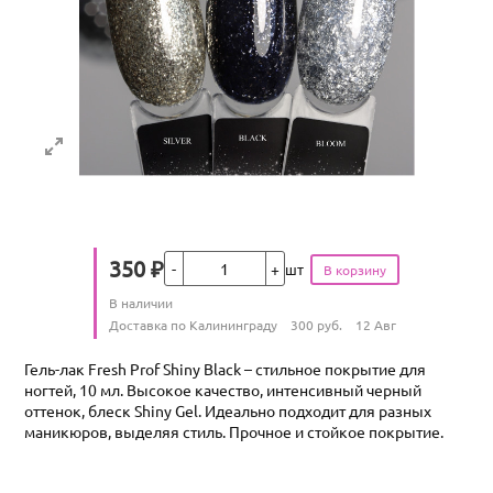
Кол-во
350
₽
шт
Цена
Количество
В наличии
:
Условия доставки
Доставка по Калининграду
300
руб.
12 Авг
Гель-лак Fresh Prof Shiny Black – стильное покрытие для
ногтей, 10 мл. Высокое качество, интенсивный черный
оттенок, блеск Shiny Gel. Идеально подходит для разных
маникюров, выделяя стиль. Прочное и стойкое покрытие.