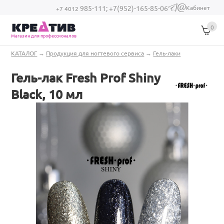
Перейти к основному содержанию
Кабинет
985-111;
+7(952)-165-85-06
(link sends e-
+7 4012
mail)
0
Магазин для профессионалов
Вы здесь
КАТАЛОГ
→
Продукция для ногтевого сервиса
→
Гель-лаки
Гель-лак Fresh Prof Shiny
Black, 10 мл