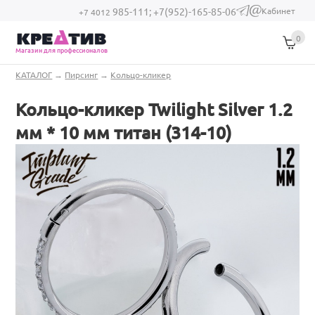
Перейти к основному содержанию
Кабинет
985-111;
+7(952)-165-85-06
(link sends e-
+7 4012
mail)
0
Магазин для профессионалов
Вы здесь
КАТАЛОГ
→
Пирсинг
→
Кольцо-кликер
Кольцо-кликер Twilight Silver 1.2
мм * 10 мм титан (314-10)