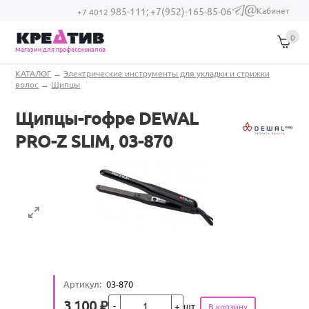
Перейти к основному содержанию
Кабинет
985-111;
+7(952)-165-85-06
(link sends e-
+7 4012
mail)
0
Магазин для профессионалов
Вы здесь
КАТАЛОГ
→
Электрические инструменты для укладки и стрижки
волос
→
Щипцы
Щипцы-гофре DEWAL
PRO-Z SLIM, 03-870
Артикул
:
03-870
Кол-во
3 100
₽
шт