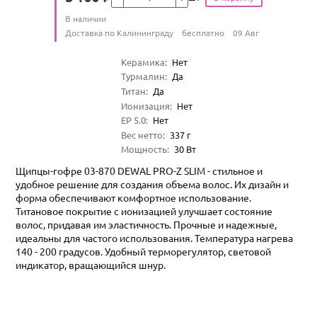
Цена
Количество
В наличии
:
Условия доставки
Доставка по Калининграду
бесплатно
09 Авг
Характеристики
Керамика
:
Нет
Турмалин
:
Да
Титан
:
Да
Ионизация
:
Нет
EP 5.0
:
Нет
Вес нетто
:
337
г
Мощность
:
30
Вт
Щипцы-гофре 03-870 DEWAL PRO-Z SLIM - стильное и
удобное решение для создания объема волос. Их дизайн и
форма обеспечивают комфортное использование.
Титановое покрытие с ионизацией улучшает состояние
волос, придавая им эластичность. Прочные и надежные,
идеальны для частого использования. Температура нагрева
140 - 200 градусов. Удобный терморегулятор, световой
индикатор, вращающийся шнур.