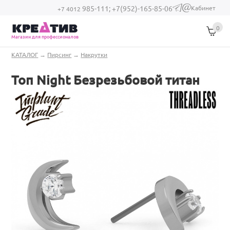
Перейти к основному содержанию
Кабинет
985-111;
+7(952)-165-85-06
(link sends e-
+7 4012
mail)
0
Магазин для профессионалов
Вы здесь
КАТАЛОГ
→
Пирсинг
→
Накрутки
Топ Night Безрезьбовой титан