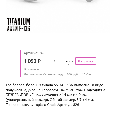
Артикул
:
826
Кол-во
1 050
₽
шт
Цена
Количество
В наличии
:
Условия доставки
Доставка по Калининграду
300
руб.
10 Авг
Топ безрезьбовой из титана ASTM F-136.Выполнен в виде
полумесяца, украшен прозрачным фианитом. Подходит на
БЕЗРЕЗЬБОВЫЕ ножки толщиной 1 мм и 1.2 мм
(универсальный размер). Общий размер: 5.7 х 4 мм.
Производитель: Implant Grade Артикул: 826