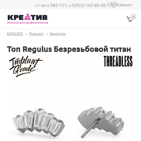
Перейти к основному содержанию
Кабинет
985-111;
+7(952)-165-85-06
(link sends e-
+7 4012
mail)
0
Магазин для профессионалов
Вы здесь
КАТАЛОГ
→
Пирсинг
→
Накрутки
Топ Regulus Безрезьбовой титан