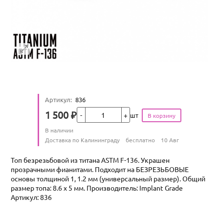
Артикул
:
836
Кол-во
1 500
₽
шт
Цена
Количество
В наличии
:
Условия доставки
Доставка по Калининграду
бесплатно
10 Авг
Топ безрезьбовой из титана ASTM F-136. Украшен
прозрачными фианитами. Подходит на БЕЗРЕЗЬБОВЫЕ
основы толщиной 1, 1.2 мм (универсальный размер). Общий
размер топа: 8.6 х 5 мм. Производитель: Implant Grade
Артикул: 836