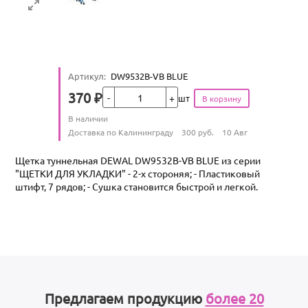
Артикул
:
DW9532B-VB BLUE
Кол-во
370
₽
шт
Цена
Количество
В наличии
:
Условия доставки
Доставка по Калининграду
300
руб.
10 Авг
Щетка туннельная DEWAL DW9532B-VB BLUE из серии
"ЩЕТКИ ДЛЯ УКЛАДКИ" - 2-х стороняя; - Пластиковый
штифт, 7 рядов; - Сушка становится быстрой и легкой.
Предлагаем продукцию
более 20