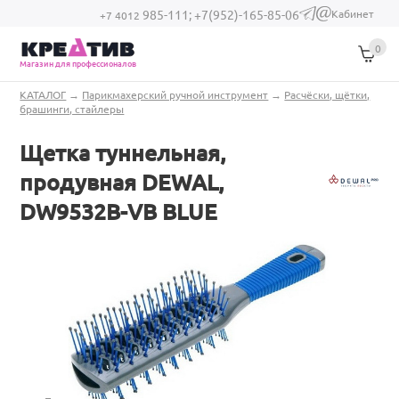
Перейти к основному содержанию
Кабинет
985-111;
+7(952)-165-85-06
(link sends e-
+7 4012
mail)
0
Магазин для профессионалов
Вы здесь
КАТАЛОГ
→
Парикмахерский ручной инструмент
→
Расчёски, щётки,
брашинги, стайлеры
Щетка туннельная,
продувная DEWAL,
DW9532B-VB BLUE