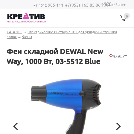
Перейти к основному содержанию
Кабинет
985-111;
+7(952)-165-85-06
(link sends e-
+7 4012
mail)
0
Магазин для профессионалов
Вы здесь
КАТАЛОГ
→
Электрические инструменты для укладки и стрижки
волос
→
Фены
Фен складной DEWAL New
Way, 1000 Вт, 03-5512 Blue