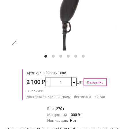
Артикул
:
03-5512 Blue
Кол-во
2 100
₽
шт
Цена
Количество
В наличии
:
Условия доставки
Доставка по Калининграду
бесплатно
12 Авг
Характеристики
Вес
:
270
г
Мощность
:
1000
Вт
Ионизация
:
Нет