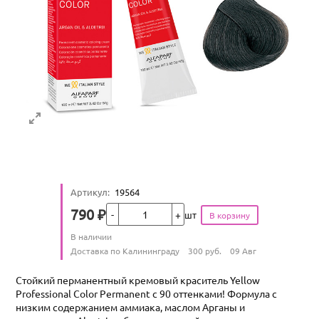
Артикул
:
19564
Кол-во
790
₽
шт
Цена
Количество
В наличии
:
Условия доставки
Доставка по Калининграду
300
руб.
09 Авг
Стойкий перманентный кремовый краситель Yellow
Professional Color Permanent с 90 оттенками! Формула с
низким содержанием аммиака, маслом Арганы и