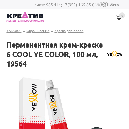
Перейти к основному содержанию
Кабинет
985-111;
+7(952)-165-85-06
(link sends e-
+7 4012
mail)
0
Магазин для профессионалов
Вы здесь
КАТАЛОГ
→
Окрашивание
→
Краска для волос
Перманентная крем-краска
6 COOL YE COLOR, 100 мл,
19564