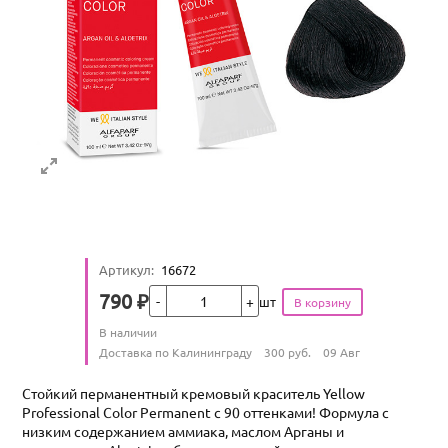
Артикул
:
16672
Кол-во
790
₽
шт
Цена
Количество
В наличии
:
Условия доставки
Доставка по Калининграду
300
руб.
09 Авг
Стойкий перманентный кремовый краситель Yellow
Professional Color Permanent с 90 оттенками! Формула с
низким содержанием аммиака, маслом Арганы и