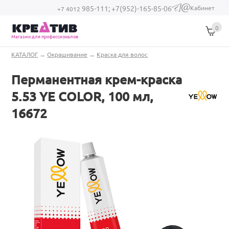
Перейти к основному содержанию
Кабинет
985-111;
+7(952)-165-85-06
(link sends e-
+7 4012
mail)
0
Магазин для профессионалов
Вы здесь
КАТАЛОГ
→
Окрашивание
→
Краска для волос
Перманентная крем-краска
5.53 YE COLOR, 100 мл,
16672