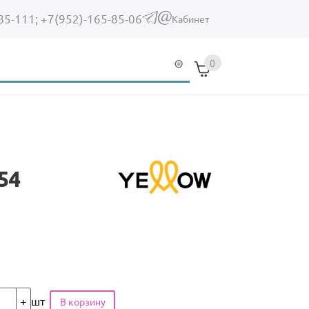
85-111;
+7(952)-165-85-06
(link sends e-mail)
Кабинет
0
54
шт