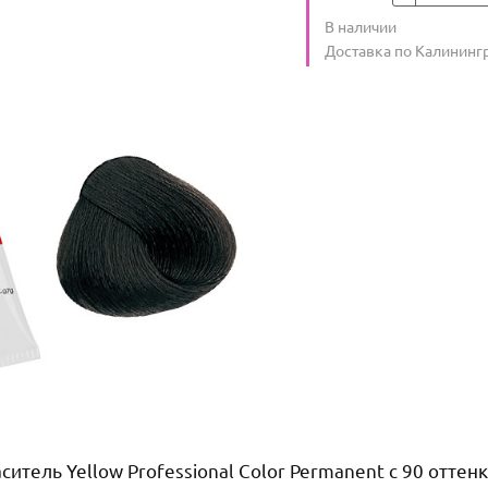
Количество
В наличии
:
Условия доставки
Доставка по Калининг
тель Yellow Professional Color Permanent с 90 отте