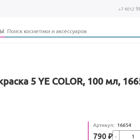
9
+7 4012
Форма поиска
Поиск
ДЫ
раска 5 YE COLOR, 100 мл, 166
Артикул
:
16654
Кол-во
Цена
790
₽