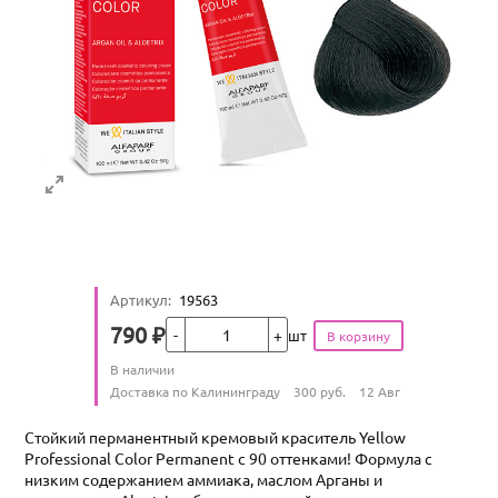
Артикул
:
19563
Кол-во
790
₽
шт
Цена
Количество
В наличии
:
Условия доставки
Доставка по Калининграду
300
руб.
12 Авг
Стойкий перманентный кремовый краситель Yellow
Professional Color Permanent с 90 оттенками! Формула с
низким содержанием аммиака, маслом Арганы и