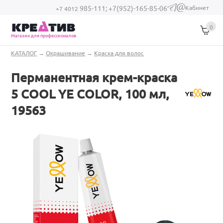
Перейти к основному содержанию
Кабинет
985-111;
+7(952)-165-85-06
(link sends e-
+7 4012
mail)
0
Магазин для профессионалов
Вы здесь
КАТАЛОГ
→
Окрашивание
→
Краска для волос
Перманентная крем-краска
5 COOL YE COLOR, 100 мл,
19563