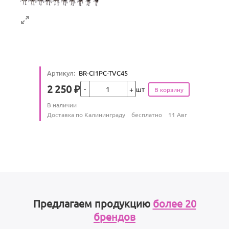
Артикул
:
BR-CI1PC-TVC45
Кол-во
2 250
₽
шт
Цена
Количество
В наличии
:
Условия доставки
Доставка по Калининграду
бесплатно
11 Авг
Предлагаем продукцию
более 20
брендов