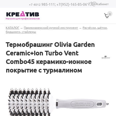
Перейти к основному содержанию
Кабинет
985-111;
+7(952)-165-85-06
(link sends e-
+7 4012
mail)
0
Магазин для профессионалов
Вы здесь
КАТАЛОГ
→
Парикмахерский ручной инструмент
→
Расчёски, щётки,
брашинги, стайлеры
Термобрашинг Olivia Garden
Ceramic+Ion Turbo Vent
Combo45 керамико-ионное
покрытие с турмалином