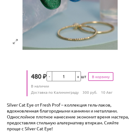
Кол-во
480
₽
шт
Цена
Количество
В наличии
:
Условия доставки
Доставка по Калининграду
300
руб.
10 Авг
Silver Cat Eye от Fresh Prof – коллекция гель-лаков,
вдохновленная благородными камнями и металлами.
Однослойное плотное нанесение экономит время мастера,
предоставляя стильную альтернативу втиркам. Сияйте
проще с Silver Cat Eye!