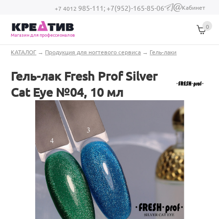
Перейти к основному содержанию
Кабинет
985-111;
+7(952)-165-85-06
(link sends e-
+7 4012
mail)
0
Магазин для профессионалов
Вы здесь
КАТАЛОГ
→
Продукция для ногтевого сервиса
→
Гель-лаки
Гель-лак Fresh Prof Silver
Cat Eye №04, 10 мл