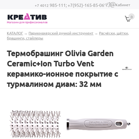
Перейти к основному содержанию
Кабинет
985-111;
+7(952)-165-85-06
(link sends e-
+7 4012
mail)
0
Магазин для профессионалов
Вы здесь
КАТАЛОГ
→
Парикмахерский ручной инструмент
→
Расчёски, щётки,
брашинги, стайлеры
Термобрашинг Olivia Garden
Ceramic+Ion Turbo Vent
керамико-ионное покрытие с
турмалином диам: 32 мм