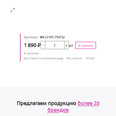
Артикул
:
BR-CI1PC-TVP32
Кол-во
1 890
₽
шт
Цена
Количество
В наличии
:
Условия доставки
Доставка по Калининграду
бесплатно
10 Авг
Предлагаем продукцию
более 20
брендов