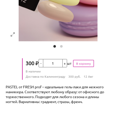
Кол-во
300
₽
шт
Цена
Количество
В наличии
:
Условия доставки
Доставка по Калининграду
300
руб.
12 Авг
PASTEL от FRESH prof – идеальные гель-лаки для нежного
маникюра. Соответствуют любому образу: от офисного до
торжественного. Подходят для любого сезона и длины
ногтей. Вариативны: градиент, стразы, френч.