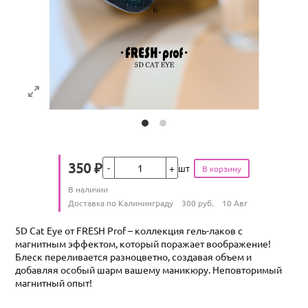
Кол-во
350
₽
шт
Цена
Количество
В наличии
:
Условия доставки
Доставка по Калининграду
300
руб.
10 Авг
5D Cat Eye от FRESH Prof – коллекция гель-лаков с
магнитным эффектом, который поражает воображение!
Блеск переливается разноцветно, создавая объем и
добавляя особый шарм вашему маникюру. Неповторимый
магнитный опыт!