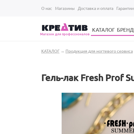
Перейти к основному содержанию
О нас
Магазины
Доставка и оплата
Гарантии
КАТАЛОГ
БРЕН
Магазин для профессионалов
Электрические инструменты для укладки и стрижки волос
Парикмахерские принадлежности
Парикмахерский ручной инструмент
Маникюрный / педикюрный инструмент
Оборудование для маникюра и педикюра
Вы здесь
КАТАЛОГ
→
Продукция для ногтевого сервиса
Гель-лак Fresh Prof 