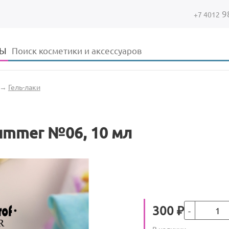
9
+7 4012
Форма поиска
Поиск
ДЫ
→
Гель-лаки
Summer №06, 10 мл
Кол-во
Цена
300
₽
Количество
В наличии
: