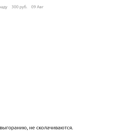
раду
300
руб.
09 Авг
выгоранию, не сколачиваются.