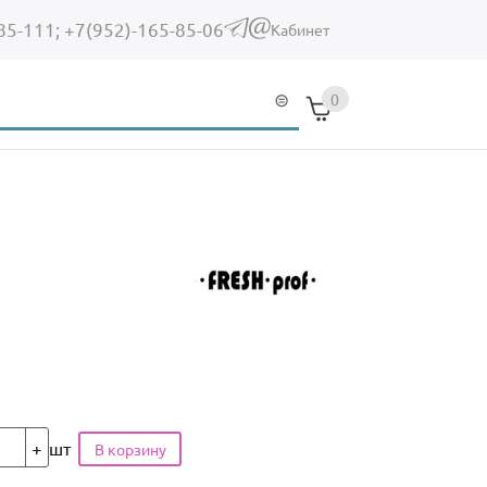
85-111;
+7(952)-165-85-06
(link sends e-mail)
Кабинет
0
шт