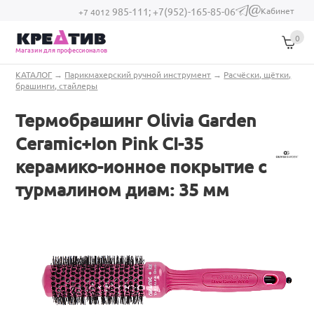
Перейти к основному содержанию
Кабинет
985-111;
+7(952)-165-85-06
(link sends e-
+7 4012
mail)
0
Магазин для профессионалов
Вы здесь
КАТАЛОГ
→
Парикмахерский ручной инструмент
→
Расчёски, щётки,
брашинги, стайлеры
Термобрашинг Olivia Garden
Ceramic+Ion Pink CI-35
керамико-ионное покрытие с
турмалином диам: 35 мм