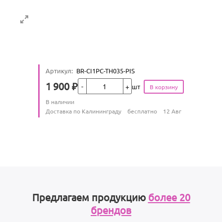
Артикул
:
BR-CI1PC-TH035-PIS
Кол-во
1 900
₽
шт
Цена
Количество
В наличии
:
Условия доставки
Доставка по Калининграду
бесплатно
12 Авг
Предлагаем продукцию
более 20
брендов