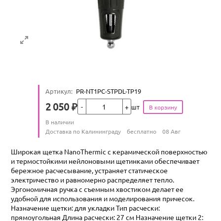
Артикул
:
PR-NT1PC-STPDL-TP19
Кол-во
2 050
₽
шт
Цена
Количество
В наличии
:
Условия доставки
Доставка по Калининграду
бесплатно
08 Авг
Широкая щетка NanoThermic с керамической поверхностью
и термостойкими нейлоновыми щетинками обеспечивает
бережное расчесывание, устраняет статическое
электричество и равномерно распределяет тепло.
Эргономичная ручка с съемным хвостиком делает ее
удобной для использования и моделирования причесок.
Назначение щетки: для укладки Тип расчески:
прямоугольная Длина расчески: 27 см Назначение щетки 2: