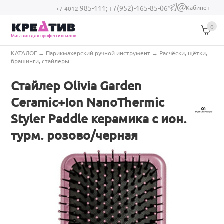
Перейти к основному содержанию
Кабинет
985-111;
+7(952)-165-85-06
(link sends e-
+7 4012
mail)
0
Магазин для профессионалов
Вы здесь
КАТАЛОГ
→
Парикмахерский ручной инструмент
→
Расчёски, щётки,
брашинги, стайлеры
Стайлер Olivia Garden
Ceramic+Ion NanoThermic
Styler Paddle керамика с ион.
турм. розово/черная