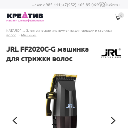
Перейти к основному содержанию
Кабинет
985-111;
+7(952)-165-85-06
(link sends e-
+7 4012
mail)
0
Магазин для профессионалов
Вы здесь
КАТАЛОГ
→
Электрические инструменты для укладки и стрижки
волос
→
Машинки
JRL FF2020C-G машинка
для стрижки волос