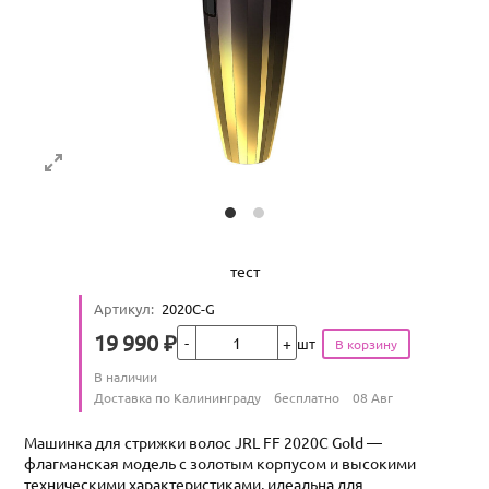
тест
Артикул
:
2020C-G
Кол-во
19 990
₽
шт
Цена
Количество
В наличии
:
Условия доставки
Доставка по Калининграду
бесплатно
08 Авг
Машинка для стрижки волос JRL FF 2020C Gold —
флагманская модель с золотым корпусом и высокими
техническими характеристиками, идеальна для