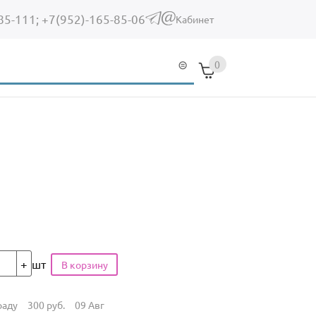
85-111;
+7(952)-165-85-06
(link sends e-mail)
Кабинет
0
шт
раду
300
руб.
09 Авг