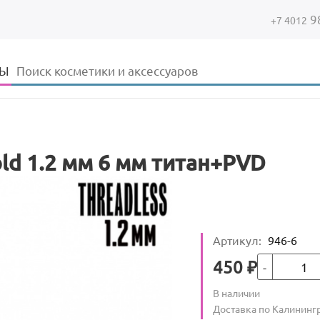
9
+7 4012
Форма поиска
Поиск
ДЫ
ld 1.2 мм 6 мм титан+PVD
Артикул
:
946-6
Кол-во
Цена
450
₽
Количество
В наличии
:
Условия доставки
Доставка по Калининг