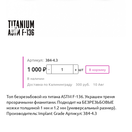
Артикул
:
384-4.3
Кол-во
1 000
₽
шт
Цена
Количество
В наличии
:
Условия доставки
Доставка по Калининграду
300
руб.
10 Авг
Топ безрезьбовой из титана ASTM F-136. Украшен тремя
прозрачными фианитами. Подходит на БЕЗРЕЗЬБОВЫЕ
ножки толщиной 1 мм и 1.2 мм (универсальный размер).
Производитель: Implant Grade Артикул: 384-4.3