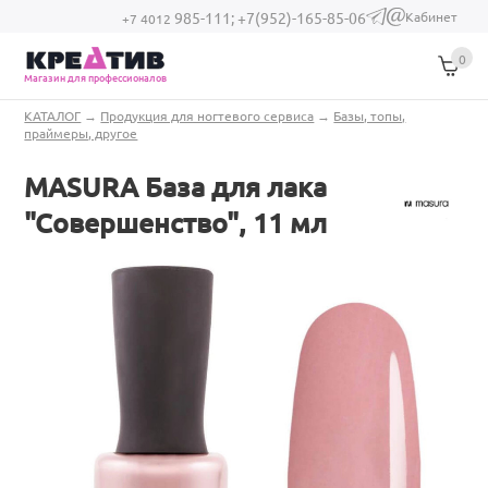
Перейти к основному содержанию
Кабинет
985-111;
+7(952)-165-85-06
(link sends e-
+7 4012
mail)
0
Магазин для профессионалов
Вы здесь
КАТАЛОГ
→
Продукция для ногтевого сервиса
→
Базы, топы,
праймеры, другое
MASURA База для лака
"Совершенство", 11 мл