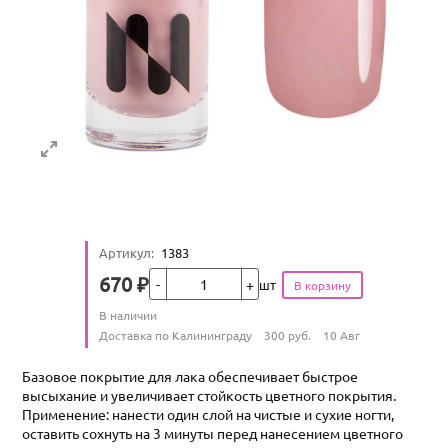
Артикул
:
1383
Кол-во
670
₽
шт
Цена
Количество
В наличии
:
Условия доставки
Доставка по Калининграду
300
руб.
10 Авг
Базовое покрытие для лака обеспечивает быстрое
высыхание и увеличивает стойкость цветного покрытия.
Применение: нанести один слой на чистые и сухие ногти,
оставить сохнуть на 3 минуты перед нанесением цветного