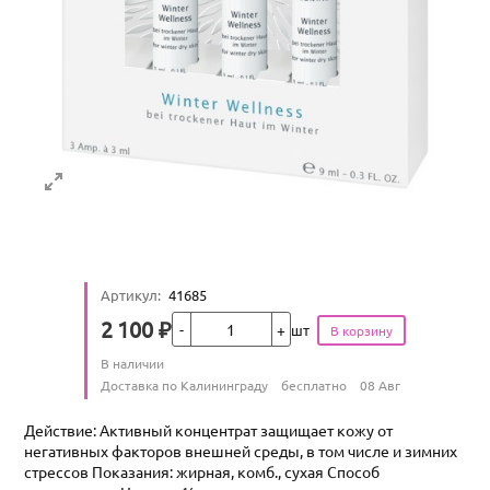
Артикул
:
41685
Кол-во
2 100
₽
шт
Цена
Количество
В наличии
:
Условия доставки
Доставка по Калининграду
бесплатно
08 Авг
Действие: Активный концентрат защищает кожу от
негативных факторов внешней среды, в том числе и зимних
стрессов Показания: жирная, комб., сухая Способ