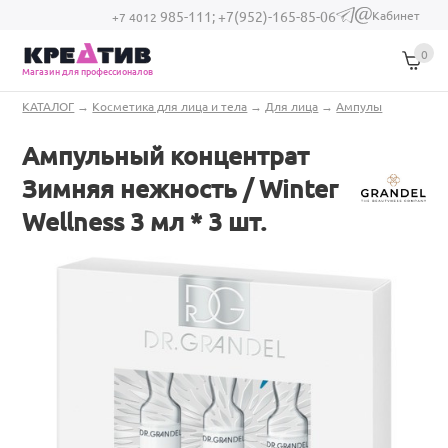
Перейти к основному содержанию
Кабинет
985-111;
+7(952)-165-85-06
(link sends e-
+7 4012
mail)
0
Магазин для профессионалов
Вы здесь
КАТАЛОГ
→
Косметика для лица и тела
→
Для лица
→
Ампулы
Ампульный концентрат
Зимняя нежность / Winter
Wellness 3 мл * 3 шт.