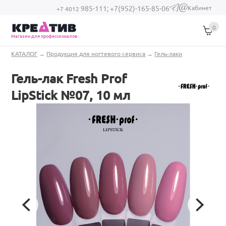
Перейти к основному содержанию
Кабинет
985-111;
+7(952)-165-85-06
(link sends e-
+7 4012
mail)
0
Магазин для профессионалов
Вы здесь
КАТАЛОГ
→
Продукция для ногтевого сервиса
→
Гель-лаки
Гель-лак Fresh Prof
LipStick №07, 10 мл