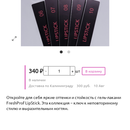
Кол-во
340
₽
шт
Цена
Количество
В наличии
:
Условия доставки
Доставка по Калининграду
300
руб.
10 Авг
Откройте для себя яркие оттенки и стойкость с гель-лаками
FreshProf LipStick. Эта коллекция – ключ к неповторимому
стилю и выразительным ногтям.