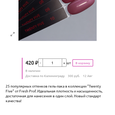
Кол-во
420
₽
шт
Цена
Количество
В наличии
:
Условия доставки
Доставка по Калининграду
300
руб.
12 Авг
25 популярных оттенков гель-лака в коллекции "Twenty
Five" от Fresh Prof. Идеальная плотность и насыщенность,
достаточная для нанесения в один слой. Новый стандарт
качества!