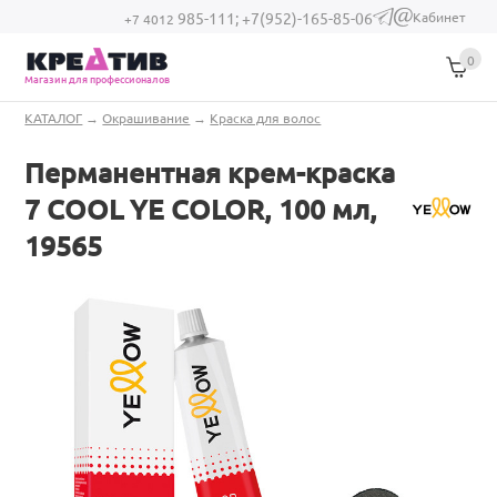
Перейти к основному содержанию
Кабинет
985-111;
+7(952)-165-85-06
(link sends e-
+7 4012
mail)
0
Магазин для профессионалов
Вы здесь
КАТАЛОГ
→
Окрашивание
→
Краска для волос
Перманентная крем-краска
7 COOL YE COLOR, 100 мл,
19565