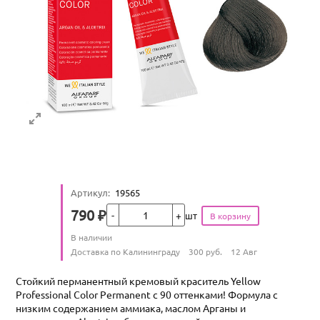
Артикул
:
19565
Кол-во
790
₽
шт
Цена
Количество
В наличии
:
Условия доставки
Доставка по Калининграду
300
руб.
12 Авг
Стойкий перманентный кремовый краситель Yellow
Professional Color Permanent с 90 оттенками! Формула с
низким содержанием аммиака, маслом Арганы и