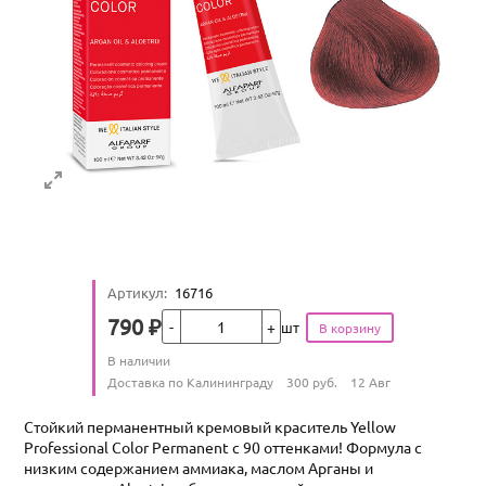
Артикул
:
16716
Кол-во
790
₽
шт
Цена
Количество
В наличии
:
Условия доставки
Доставка по Калининграду
300
руб.
12 Авг
Стойкий перманентный кремовый краситель Yellow
Professional Color Permanent с 90 оттенками! Формула с
низким содержанием аммиака, маслом Арганы и