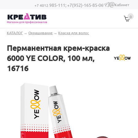
Перейти к основному содержанию
Кабинет
985-111;
+7(952)-165-85-06
(link sends e-
+7 4012
mail)
0
Магазин для профессионалов
Вы здесь
КАТАЛОГ
→
Окрашивание
→
Краска для волос
Перманентная крем-краска
6000 YE COLOR, 100 мл,
16716